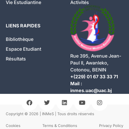
Vie Estudiantine
Activités
LIENS RAPIDES
Bibliothèque
Espace Etudiant
Rue 395, Avenue Jean-
Résultats
Paul II, Awanleko,
Cotonou, BENIN
+(229) 01 67 33 33 71
Mail :
inmes.uac@uac.bj
Copyright © 2026
| INMeS | Tous droits réservés
Cookies
Terms & Conditions
Privacy Policy