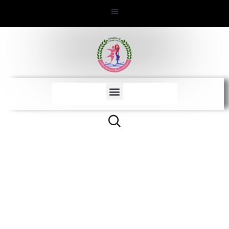
Espace
étudiant/enseignant