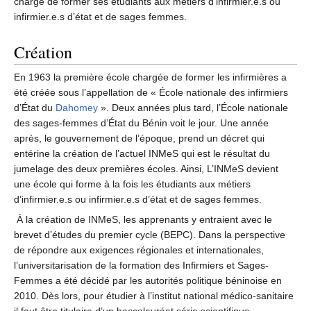
chargé de former ses étudiants aux métiers d’infirmier.e.s ou
infirmier.e.s d’état et de sages femmes
.
Création
En 1963 la première école chargée de former les infirmières a
été créée sous l’appellation de « École nationale des infirmiers
d’État du
Dahomey
». Deux années plus tard, l’École nationale
des sages-femmes d’État du Bénin voit le jour. Une année
après, le gouvernement de l’époque, prend un décret qui
entérine la création de l’actuel INMeS qui est le résultat du
jumelage des deux premières écoles. Ainsi, L’INMeS devient
une école qui forme à la fois les étudiants aux métiers
d’infirmier.e.s ou infirmier.e.s d’état et de sages femmes.
À la création de INMeS, les apprenants y entraient avec le
brevet d’études du premier cycle (BEPC). Dans la perspective
de répondre aux exigences régionales et internationales,
l’universitarisation de la formation des Infirmiers et Sages-
Femmes a été décidé par les autorités politique béninoise en
2010. Dès lors, pour étudier à l’institut national médico-sanitaire
il faut être titulaire d’un baccalauréat série scientifique
.