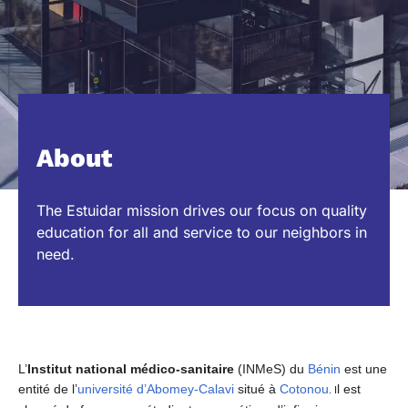
About
The Estuidar mission drives our focus on quality
education for all and service to our neighbors in
need.
L’
Institut national médico-sanitaire
(INMeS) du
Bénin
est une
entité de l’
université d’Abomey-Calavi
situé à
Cotonou
l est
. I