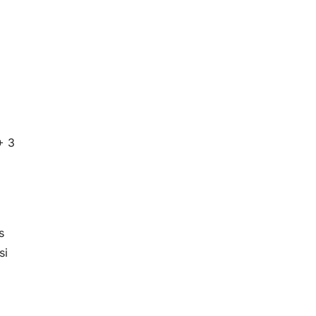
+ 3
s
si